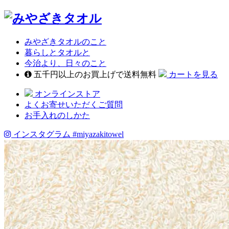
みやざきタオルのこと
暮らしとタオルと
今治より、日々のこと
五千円以上のお買上げで送料無料
カートを見る
オンラインストア
よくお寄せいただくご質問
お手入れのしかた
インスタグラム
#miyazakitowel