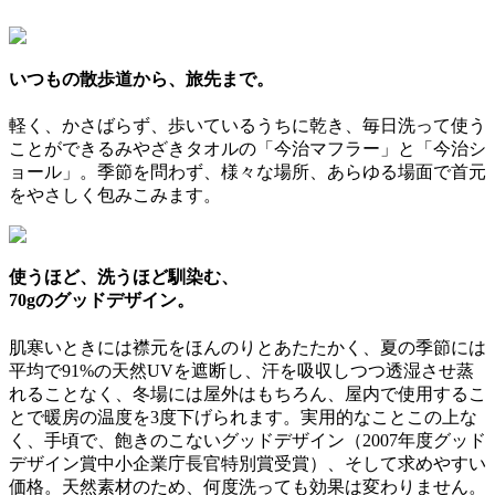
いつもの散歩道から、旅先まで。
軽く、かさばらず、歩いているうちに乾き、毎日洗って使う
ことができるみやざきタオルの「今治マフラー」と「今治シ
ョール」。季節を問わず、様々な場所、あらゆる場面で首元
をやさしく包みこみます。
使うほど、洗うほど馴染む、
70gのグッドデザイン。
肌寒いときには襟元をほんのりとあたたかく、夏の季節には
平均で91%の天然UVを遮断し、汗を吸収しつつ透湿させ蒸
れることなく、冬場には屋外はもちろん、屋内で使用するこ
とで暖房の温度を3度下げられます。実用的なことこの上な
く、手頃で、飽きのこないグッドデザイン（2007年度グッド
デザイン賞中小企業庁長官特別賞受賞）、そして求めやすい
価格。天然素材のため、何度洗っても効果は変わりません。