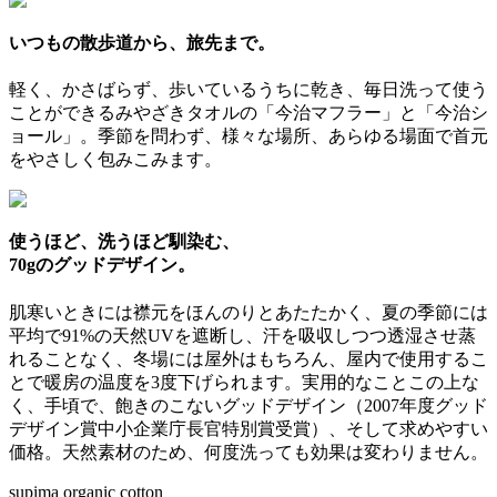
いつもの散歩道から、旅先まで。
軽く、かさばらず、歩いているうちに乾き、毎日洗って使う
ことができるみやざきタオルの「今治マフラー」と「今治シ
ョール」。季節を問わず、様々な場所、あらゆる場面で首元
をやさしく包みこみます。
使うほど、洗うほど馴染む、
70gのグッドデザイン。
肌寒いときには襟元をほんのりとあたたかく、夏の季節には
平均で91%の天然UVを遮断し、汗を吸収しつつ透湿させ蒸
れることなく、冬場には屋外はもちろん、屋内で使用するこ
とで暖房の温度を3度下げられます。実用的なことこの上な
く、手頃で、飽きのこないグッドデザイン（2007年度グッド
デザイン賞中小企業庁長官特別賞受賞）、そして求めやすい
価格。天然素材のため、何度洗っても効果は変わりません。
supima organic cotton