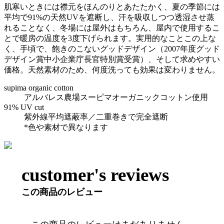
肌寒いときには襟元をほんのりとあたたかく、夏の季節には
平均で91%の天然UVを遮断し、汗を吸収しつつ透湿させ蒸
れることなく、冬場には屋外はもちろん、屋内で使用するこ
とで暖房の温度を3度下げられます。実用的なことこの上な
く、手頃で、飽きのこないグッドデザイン（2007年度グッド
デザイン賞中小企業庁長官特別賞受賞）、そして求めやすい
価格。天然素材のため、何度洗っても効果は変わりません。
supima organic cotton
アルバレス農場スーピマオーガニックコットン使用
91% UV cut
紫外線平均遮蔽率／二重巻きで完全遮断
*色や素材で異なります
customer's reviews
この商品のレビュー