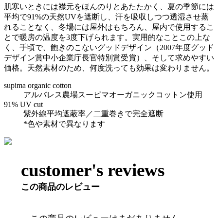
肌寒いときには襟元をほんのりとあたたかく、夏の季節には
平均で91%の天然UVを遮断し、汗を吸収しつつ透湿させ蒸
れることなく、冬場には屋外はもちろん、屋内で使用するこ
とで暖房の温度を3度下げられます。実用的なことこの上な
く、手頃で、飽きのこないグッドデザイン（2007年度グッド
デザイン賞中小企業庁長官特別賞受賞）、そして求めやすい
価格。天然素材のため、何度洗っても効果は変わりません。
supima organic cotton
アルバレス農場スーピマオーガニックコットン使用
91% UV cut
紫外線平均遮蔽率／二重巻きで完全遮断
*色や素材で異なります
customer's reviews
この商品のレビュー