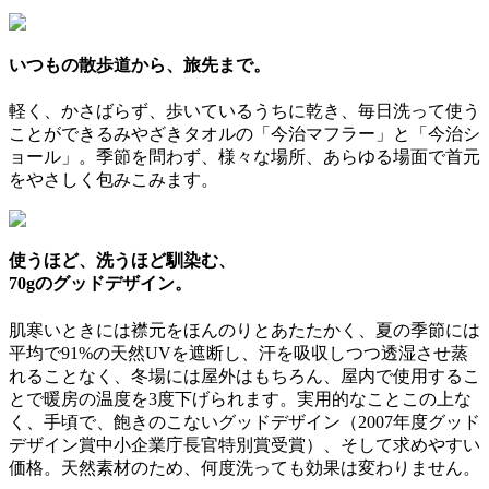
いつもの散歩道から、旅先まで。
軽く、かさばらず、歩いているうちに乾き、毎日洗って使う
ことができるみやざきタオルの「今治マフラー」と「今治シ
ョール」。季節を問わず、様々な場所、あらゆる場面で首元
をやさしく包みこみます。
使うほど、洗うほど馴染む、
70gのグッドデザイン。
肌寒いときには襟元をほんのりとあたたかく、夏の季節には
平均で91%の天然UVを遮断し、汗を吸収しつつ透湿させ蒸
れることなく、冬場には屋外はもちろん、屋内で使用するこ
とで暖房の温度を3度下げられます。実用的なことこの上な
く、手頃で、飽きのこないグッドデザイン（2007年度グッド
デザイン賞中小企業庁長官特別賞受賞）、そして求めやすい
価格。天然素材のため、何度洗っても効果は変わりません。