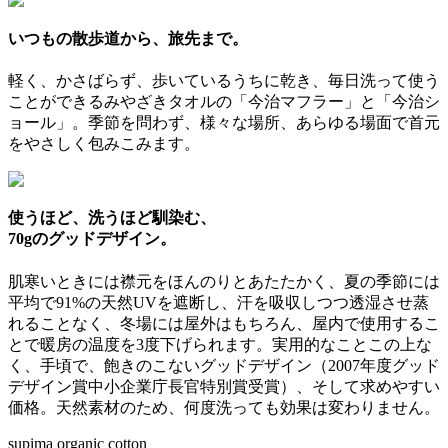
いつもの散歩道から、旅先まで。
軽く、かさばらず、歩いているうちに乾き、毎日洗って使う
ことができるみやざきタオルの「今治マフラー」と「今治シ
ョール」。季節を問わず、様々な場所、あらゆる場面で首元
をやさしく包みこみます。
使うほど、洗うほど馴染む、
70gのグッドデザイン。
肌寒いときには襟元をほんのりとあたたかく、夏の季節には
平均で91%の天然UVを遮断し、汗を吸収しつつ透湿させ蒸
れることなく、冬場には屋外はもちろん、屋内で使用するこ
とで暖房の温度を3度下げられます。実用的なことこの上な
く、手頃で、飽きのこないグッドデザイン（2007年度グッド
デザイン賞中小企業庁長官特別賞受賞）、そして求めやすい
価格。天然素材のため、何度洗っても効果は変わりません。
supima organic cotton