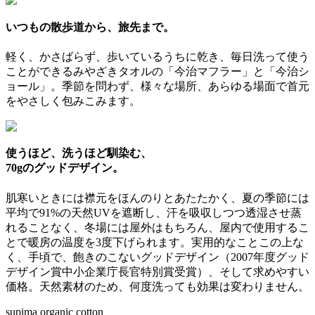
いつもの散歩道から、旅先まで。
軽く、かさばらず、歩いているうちに乾き、毎日洗って使う
ことができるみやざきタオルの「今治マフラー」と「今治シ
ョール」。季節を問わず、様々な場所、あらゆる場面で首元
をやさしく包みこみます。
使うほど、洗うほど馴染む、
70gのグッドデザイン。
肌寒いときには襟元をほんのりとあたたかく、夏の季節には
平均で91%の天然UVを遮断し、汗を吸収しつつ透湿させ蒸
れることなく、冬場には屋外はもちろん、屋内で使用するこ
とで暖房の温度を3度下げられます。実用的なことこの上な
く、手頃で、飽きのこないグッドデザイン（2007年度グッド
デザイン賞中小企業庁長官特別賞受賞）、そして求めやすい
価格。天然素材のため、何度洗っても効果は変わりません。
supima organic cotton